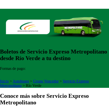
Boletos de Servicio Expreso Metropolitano
desde Río Verde a tu destino
Formas de pago:
Inicio
>
Autobuses
>
Grupo Vencedor
>
Servicio Expreso
Metropolitano
>
Río Verde
Conoce más sobre Servicio Expreso
Metropolitano