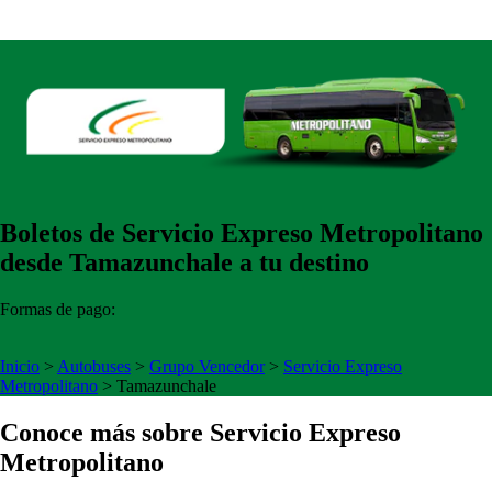
Boletos de Servicio Expreso Metropolitano
desde Tamazunchale a tu destino
Formas de pago:
Inicio
>
Autobuses
>
Grupo Vencedor
>
Servicio Expreso
Metropolitano
>
Tamazunchale
Conoce más sobre Servicio Expreso
Metropolitano