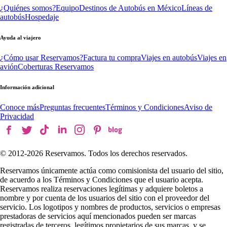
¿Quiénes somos?
Equipo
Destinos de Autobús en México
Líneas de
autobús
Hospedaje
Ayuda al viajero
¿Cómo usar Reservamos?
Factura tu compra
Viajes en autobús
Viajes en
avión
Coberturas Reservamos
Información adicional
Conoce más
Preguntas frecuentes
Términos y Condiciones
Aviso de
Privacidad
© 2012-
2026
Reservamos. Todos los derechos reservados.
Reservamos únicamente actúa como comisionista del usuario del sitio,
de acuerdo a los Términos y Condiciones que el usuario acepta.
Reservamos realiza reservaciones legítimas y adquiere boletos a
nombre y por cuenta de los usuarios del sitio con el proveedor del
servicio. Los logotipos y nombres de productos, servicios o empresas
prestadoras de servicios aquí mencionados pueden ser marcas
registradas de terceros, legítimos propietarios de sus marcas, y se