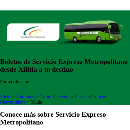
Boletos de Servicio Expreso Metropolitano
desde Xilitla a tu destino
Formas de pago:
Inicio
>
Autobuses
>
Grupo Vencedor
>
Servicio Expreso
Metropolitano
>
Xilitla
Conoce más sobre Servicio Expreso
Metropolitano