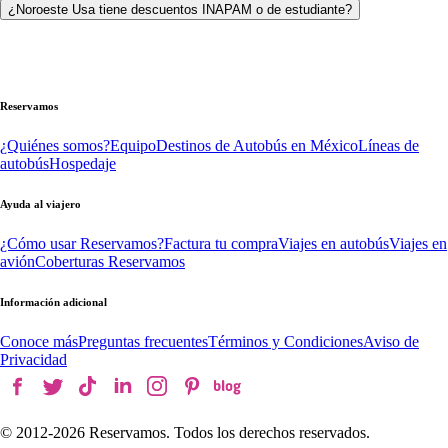
¿Noroeste Usa tiene descuentos INAPAM o de estudiante?
Reservamos
¿Quiénes somos?
Equipo
Destinos de Autobús en México
Líneas de
autobús
Hospedaje
Ayuda al viajero
¿Cómo usar Reservamos?
Factura tu compra
Viajes en autobús
Viajes en
avión
Coberturas Reservamos
Información adicional
Conoce más
Preguntas frecuentes
Términos y Condiciones
Aviso de
Privacidad
© 2012-
2026
Reservamos. Todos los derechos reservados.