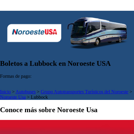
Boletos a Lubbock en Noroeste USA
Formas de pago:
Inicio
>
Autobuses
>
Grupo Autotransportes Turísticos del Noroeste
>
Noroeste Usa
>
Lubbock
Conoce más sobre Noroeste Usa