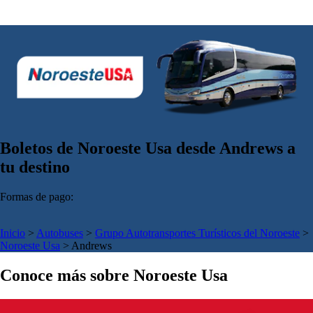
Boletos de Noroeste Usa desde Andrews a
tu destino
Formas de pago:
Inicio
>
Autobuses
>
Grupo Autotransportes Turísticos del Noroeste
>
Noroeste Usa
>
Andrews
Conoce más sobre Noroeste Usa