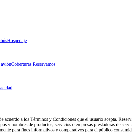
obús
Hospedaje
 avión
Coberturas Reservamos
vacidad
de acuerdo a los Términos y Condiciones que el usuario acepta. Reserva
otipos y nombres de productos, servicios o empresas prestadoras de serv
camente para fines informativos y comparativos para el público consumid