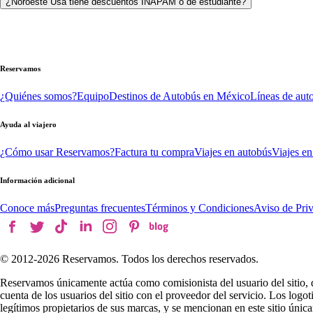
¿Noroeste Usa tiene descuentos INAPAM o de estudiante?
Reservamos
¿Quiénes somos?
Equipo
Destinos de Autobús en México
Líneas de aut
Ayuda al viajero
¿Cómo usar Reservamos?
Factura tu compra
Viajes en autobús
Viajes en
Información adicional
Conoce más
Preguntas frecuentes
Términos y Condiciones
Aviso de Pri
© 2012-
2026
Reservamos. Todos los derechos reservados.
Reservamos únicamente actúa como comisionista del usuario del sitio, 
cuenta de los usuarios del sitio con el proveedor del servicio. Los log
legítimos propietarios de sus marcas, y se mencionan en este sitio úni