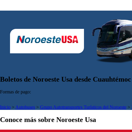
Boletos de Noroeste Usa desde Cuauhtémoc 
Formas de pago:
Inicio
>
Autobuses
>
Grupo Autotransportes Turísticos del Noroeste
>
Conoce más sobre Noroeste Usa