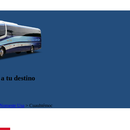
a tu destino
Noroeste Usa
>
Cuauhtémoc