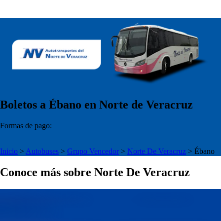
Boletos a Ébano en Norte de Veracruz
Formas de pago:
Inicio
>
Autobuses
>
Grupo Vencedor
>
Norte De Veracruz
>
Ébano
Conoce más sobre Norte De Veracruz