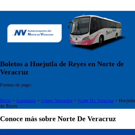
Boletos a Huejutla de Reyes en Norte de
Veracruz
Formas de pago:
Inicio
>
Autobuses
>
Grupo Vencedor
>
Norte De Veracruz
>
Huejutla
de Reyes
Conoce más sobre Norte De Veracruz