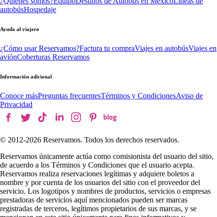
¿Quiénes somos?
Equipo
Destinos de Autobús en México
Líneas de
autobús
Hospedaje
Ayuda al viajero
¿Cómo usar Reservamos?
Factura tu compra
Viajes en autobús
Viajes en
avión
Coberturas Reservamos
Información adicional
Conoce más
Preguntas frecuentes
Términos y Condiciones
Aviso de
Privacidad
© 2012-
2026
Reservamos. Todos los derechos reservados.
Reservamos únicamente actúa como comisionista del usuario del sitio,
de acuerdo a los Términos y Condiciones que el usuario acepta.
Reservamos realiza reservaciones legítimas y adquiere boletos a
nombre y por cuenta de los usuarios del sitio con el proveedor del
servicio. Los logotipos y nombres de productos, servicios o empresas
prestadoras de servicios aquí mencionados pueden ser marcas
registradas de terceros, legítimos propietarios de sus marcas, y se