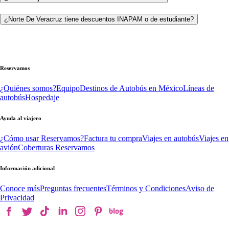
¿Norte De Veracruz tiene descuentos INAPAM o de estudiante?
Reservamos
¿Quiénes somos?
Equipo
Destinos de Autobús en México
Líneas de
autobús
Hospedaje
Ayuda al viajero
¿Cómo usar Reservamos?
Factura tu compra
Viajes en autobús
Viajes en
avión
Coberturas Reservamos
Información adicional
Conoce más
Preguntas frecuentes
Términos y Condiciones
Aviso de
Privacidad