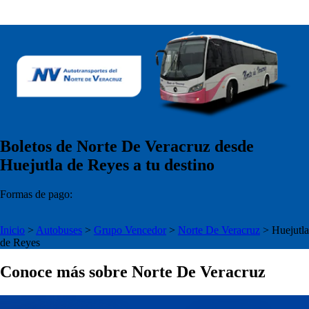
Boletos de Norte De Veracruz desde
Huejutla de Reyes a tu destino
Formas de pago:
Inicio
>
Autobuses
>
Grupo Vencedor
>
Norte De Veracruz
>
Huejutla
de Reyes
Conoce más sobre Norte De Veracruz