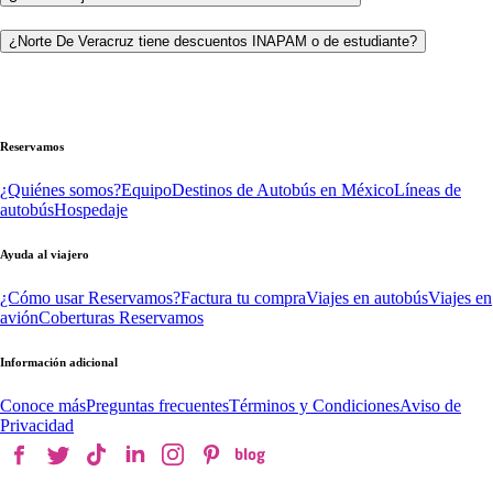
¿Norte De Veracruz tiene descuentos INAPAM o de estudiante?
Reservamos
¿Quiénes somos?
Equipo
Destinos de Autobús en México
Líneas de
autobús
Hospedaje
Ayuda al viajero
¿Cómo usar Reservamos?
Factura tu compra
Viajes en autobús
Viajes en
avión
Coberturas Reservamos
Información adicional
Conoce más
Preguntas frecuentes
Términos y Condiciones
Aviso de
Privacidad