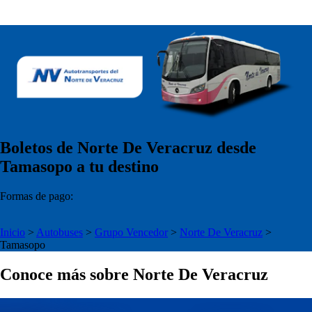
Boletos de Norte De Veracruz desde
Tamasopo a tu destino
Formas de pago:
Inicio
>
Autobuses
>
Grupo Vencedor
>
Norte De Veracruz
>
Tamasopo
Conoce más sobre Norte De Veracruz