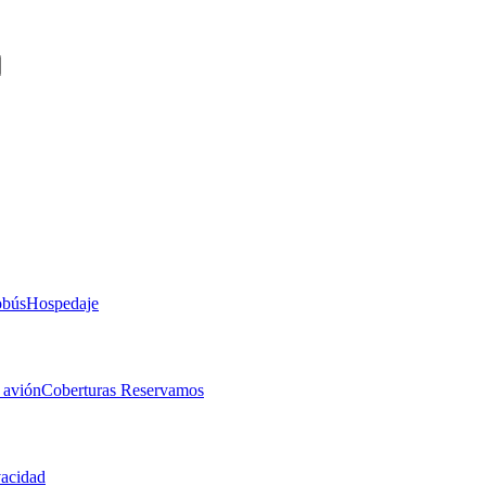
obús
Hospedaje
 avión
Coberturas Reservamos
vacidad