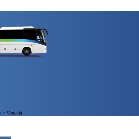
o
>
Venecia