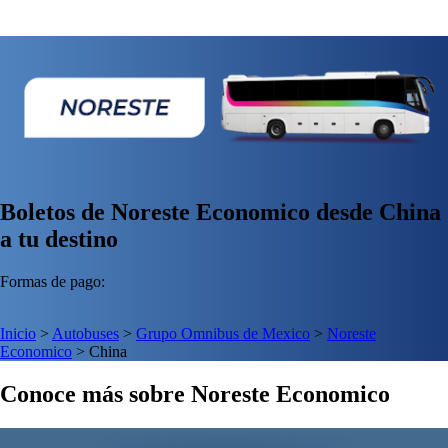
Boletos de Noreste Economico desde China
a tu destino
Formas de pago:
Inicio
>
Autobuses
>
Grupo Omnibus de Mexico
>
Noreste
Economico
>
China
Conoce más sobre Noreste Economico