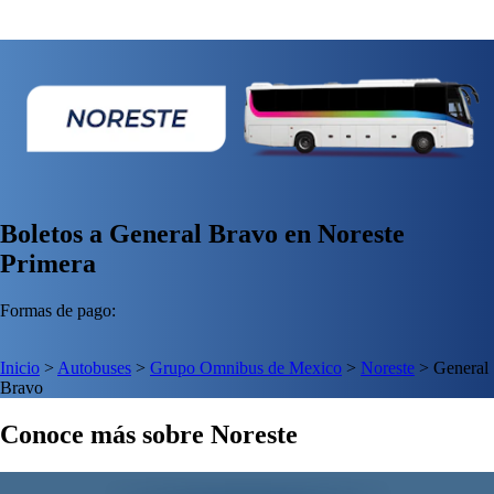
Boletos a General Bravo en Noreste
Primera
Formas de pago:
Inicio
>
Autobuses
>
Grupo Omnibus de Mexico
>
Noreste
>
General
Bravo
Conoce más sobre Noreste