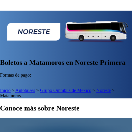
Boletos a Matamoros en Noreste Primera
Formas de pago:
Inicio
>
Autobuses
>
Grupo Omnibus de Mexico
>
Noreste
>
Matamoros
Conoce más sobre Noreste