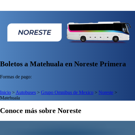
Boletos a Matehuala en Noreste Primera
Formas de pago:
Inicio
>
Autobuses
>
Grupo Omnibus de Mexico
>
Noreste
>
Matehuala
Conoce más sobre Noreste