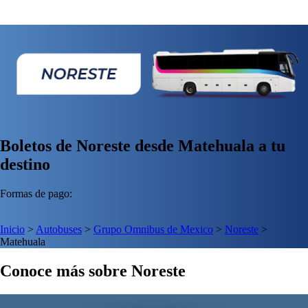
Boletos de Noreste desde Matehuala a tu
destino
Formas de pago:
Inicio
>
Autobuses
>
Grupo Omnibus de Mexico
>
Noreste
>
Matehuala
Conoce más sobre Noreste