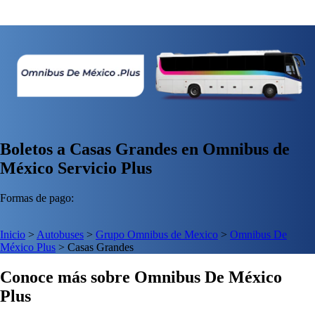
Boletos a Casas Grandes en Omnibus de
México Servicio Plus
Formas de pago:
Inicio
>
Autobuses
>
Grupo Omnibus de Mexico
>
Omnibus De
México Plus
>
Casas Grandes
Conoce más sobre Omnibus De México
Plus