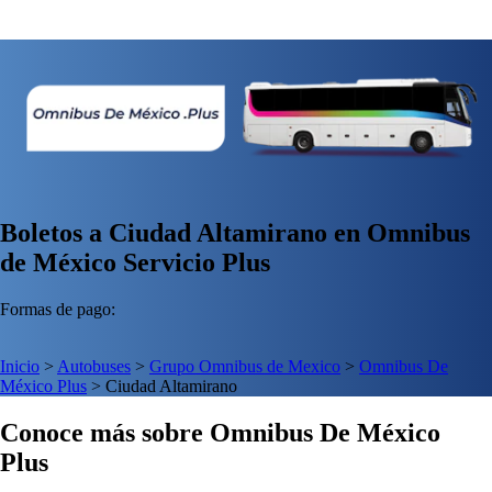
Boletos a Ciudad Altamirano en Omnibus
de México Servicio Plus
Formas de pago:
Inicio
>
Autobuses
>
Grupo Omnibus de Mexico
>
Omnibus De
México Plus
>
Ciudad Altamirano
Conoce más sobre Omnibus De México
Plus