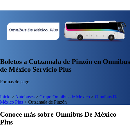
Boletos a Cutzamala de Pinzón en Omnibus
de México Servicio Plus
Formas de pago:
Inicio
>
Autobuses
>
Grupo Omnibus de Mexico
>
Omnibus De
México Plus
>
Cutzamala de Pinzón
Conoce más sobre Omnibus De México
Plus