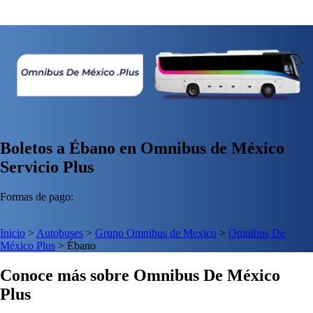
Boletos a Ébano en Omnibus de México
Servicio Plus
Formas de pago:
Inicio
>
Autobuses
>
Grupo Omnibus de Mexico
>
Omnibus De
México Plus
>
Ébano
Conoce más sobre Omnibus De México
Plus