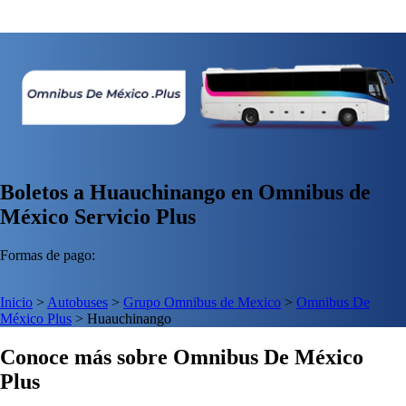
Boletos a Huauchinango en Omnibus de
México Servicio Plus
Formas de pago:
Inicio
>
Autobuses
>
Grupo Omnibus de Mexico
>
Omnibus De
México Plus
>
Huauchinango
Conoce más sobre Omnibus De México
Plus