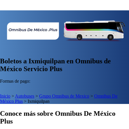
Boletos a Ixmiquilpan en Omnibus de
México Servicio Plus
Formas de pago:
Inicio
>
Autobuses
>
Grupo Omnibus de Mexico
>
Omnibus De
México Plus
>
Ixmiquilpan
Conoce más sobre Omnibus De México
Plus