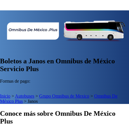
Boletos a Janos en Omnibus de México
Servicio Plus
Formas de pago:
Inicio
>
Autobuses
>
Grupo Omnibus de Mexico
>
Omnibus De
México Plus
>
Janos
Conoce más sobre Omnibus De México
Plus