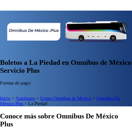
Boletos a La Piedad en Omnibus de México
Servicio Plus
Formas de pago:
Inicio
>
Autobuses
>
Grupo Omnibus de Mexico
>
Omnibus De
México Plus
>
La Piedad
Conoce más sobre Omnibus De México
Plus