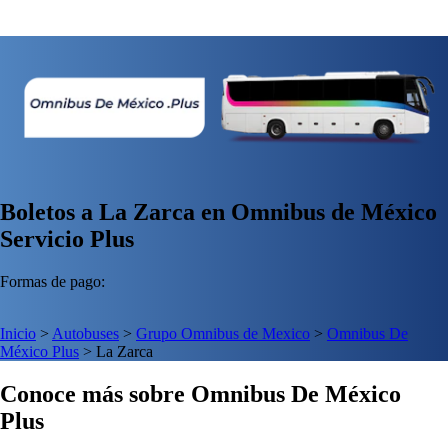
Boletos a La Zarca en Omnibus de México
Servicio Plus
Formas de pago:
Inicio
>
Autobuses
>
Grupo Omnibus de Mexico
>
Omnibus De
México Plus
>
La Zarca
Conoce más sobre Omnibus De México
Plus