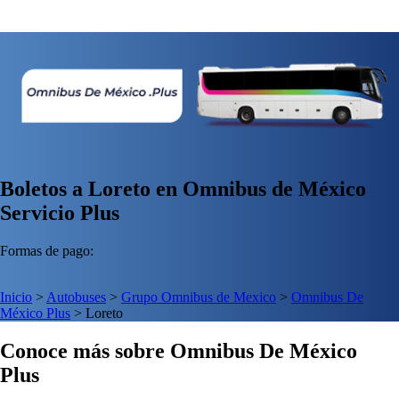
Boletos a Loreto en Omnibus de México
Servicio Plus
Formas de pago:
Inicio
>
Autobuses
>
Grupo Omnibus de Mexico
>
Omnibus De
México Plus
>
Loreto
Conoce más sobre Omnibus De México
Plus