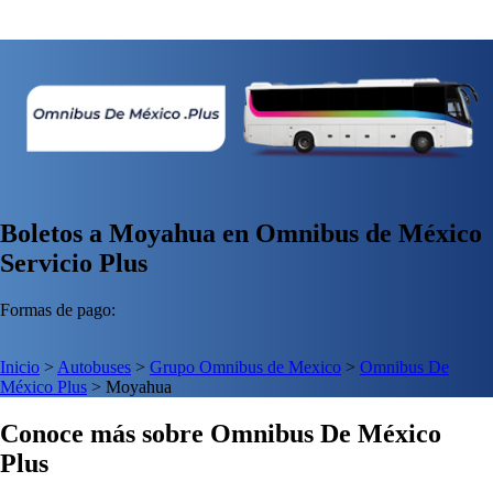
Boletos a Moyahua en Omnibus de México
Servicio Plus
Formas de pago:
Inicio
>
Autobuses
>
Grupo Omnibus de Mexico
>
Omnibus De
México Plus
>
Moyahua
Conoce más sobre Omnibus De México
Plus