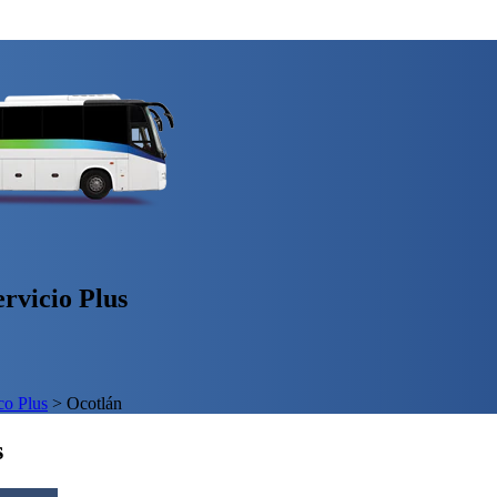
rvicio Plus
o Plus
>
Ocotlán
s