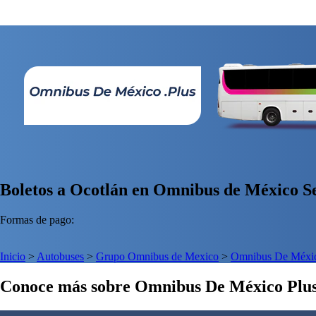
Boletos a Ocotlán en Omnibus de México Se
Formas de pago:
Inicio
>
Autobuses
>
Grupo Omnibus de Mexico
>
Omnibus De Méxic
Conoce más sobre Omnibus De México Plu