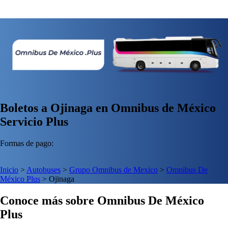
Boletos a Ojinaga en Omnibus de México
Servicio Plus
Formas de pago:
Inicio
>
Autobuses
>
Grupo Omnibus de Mexico
>
Omnibus De
México Plus
>
Ojinaga
Conoce más sobre Omnibus De México
Plus