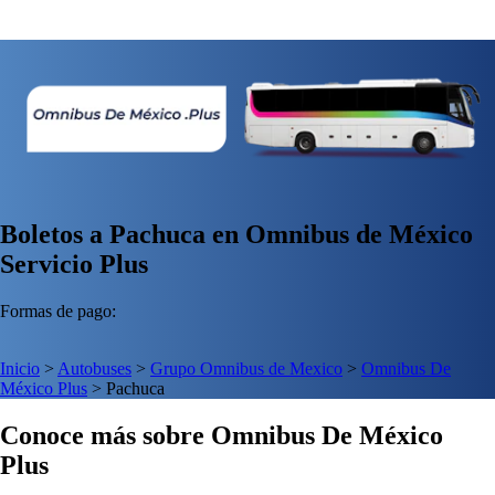
Boletos a Pachuca en Omnibus de México
Servicio Plus
Formas de pago:
Inicio
>
Autobuses
>
Grupo Omnibus de Mexico
>
Omnibus De
México Plus
>
Pachuca
Conoce más sobre Omnibus De México
Plus