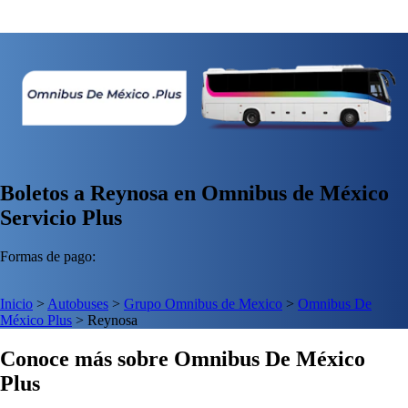
Boletos a Reynosa en Omnibus de México
Servicio Plus
Formas de pago:
Inicio
>
Autobuses
>
Grupo Omnibus de Mexico
>
Omnibus De
México Plus
>
Reynosa
Conoce más sobre Omnibus De México
Plus