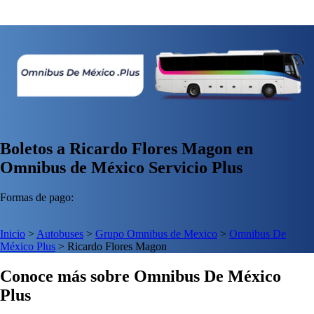
Boletos a Ricardo Flores Magon en
Omnibus de México Servicio Plus
Formas de pago:
Inicio
>
Autobuses
>
Grupo Omnibus de Mexico
>
Omnibus De
México Plus
>
Ricardo Flores Magon
Conoce más sobre Omnibus De México
Plus