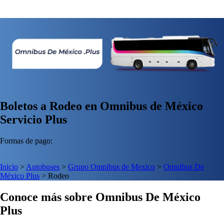
Boletos a Rodeo en Omnibus de México
Servicio Plus
Formas de pago:
Inicio
>
Autobuses
>
Grupo Omnibus de Mexico
>
Omnibus De
México Plus
>
Rodeo
Conoce más sobre Omnibus De México
Plus