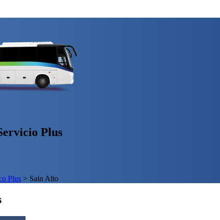
ervicio Plus
o Plus
>
Sain Alto
s