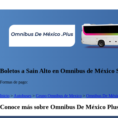
Boletos a Sain Alto en Omnibus de México S
Formas de pago:
Inicio
>
Autobuses
>
Grupo Omnibus de Mexico
>
Omnibus De Méxic
Conoce más sobre Omnibus De México Plu