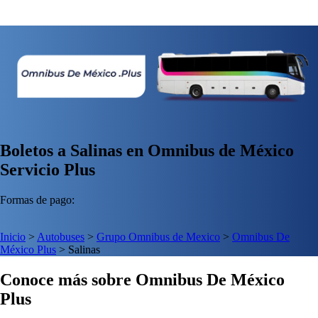
Boletos a Salinas en Omnibus de México
Servicio Plus
Formas de pago:
Inicio
>
Autobuses
>
Grupo Omnibus de Mexico
>
Omnibus De
México Plus
>
Salinas
Conoce más sobre Omnibus De México
Plus