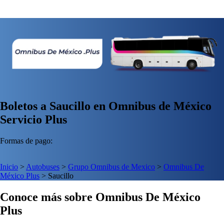
Boletos a Saucillo en Omnibus de México
Servicio Plus
Formas de pago:
Inicio
>
Autobuses
>
Grupo Omnibus de Mexico
>
Omnibus De
México Plus
>
Saucillo
Conoce más sobre Omnibus De México
Plus