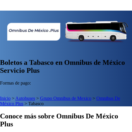
Boletos a Tabasco en Omnibus de México
Servicio Plus
Formas de pago:
Inicio
>
Autobuses
>
Grupo Omnibus de Mexico
>
Omnibus De
México Plus
>
Tabasco
Conoce más sobre Omnibus De México
Plus