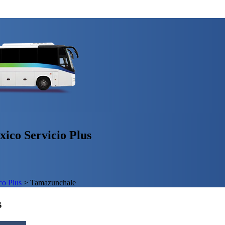
ico Servicio Plus
o Plus
>
Tamazunchale
s