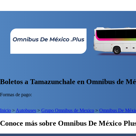
Boletos a Tamazunchale en Omnibus de Méx
Formas de pago:
Inicio
>
Autobuses
>
Grupo Omnibus de Mexico
>
Omnibus De Méxic
Conoce más sobre Omnibus De México Plu