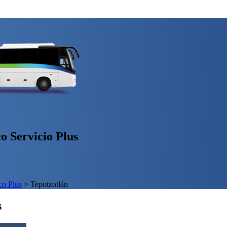
o Servicio Plus
o Plus
>
Tepotzotlán
s