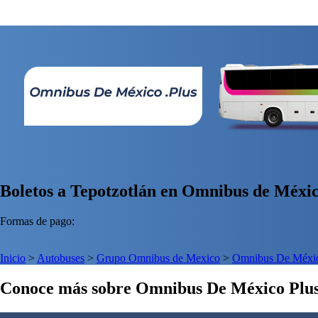
Boletos a Tepotzotlán en Omnibus de Méxic
Formas de pago:
Inicio
>
Autobuses
>
Grupo Omnibus de Mexico
>
Omnibus De Méxic
Conoce más sobre Omnibus De México Plu