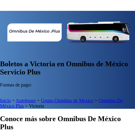
Boletos a Victoria en Omnibus de México
Servicio Plus
Formas de pago:
Inicio
>
Autobuses
>
Grupo Omnibus de Mexico
>
Omnibus De
México Plus
>
Victoria
Conoce más sobre Omnibus De México
Plus