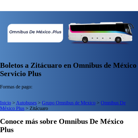
Boletos a Zitácuaro en Omnibus de México
Servicio Plus
Formas de pago:
Inicio
>
Autobuses
>
Grupo Omnibus de Mexico
>
Omnibus De
México Plus
>
Zitácuaro
Conoce más sobre Omnibus De México
Plus