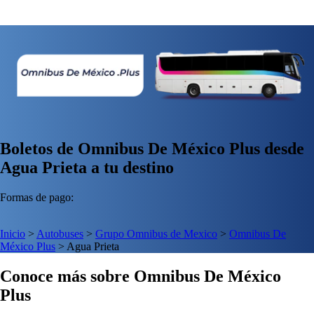
Boletos de Omnibus De México Plus desde
Agua Prieta a tu destino
Formas de pago:
Inicio
>
Autobuses
>
Grupo Omnibus de Mexico
>
Omnibus De
México Plus
>
Agua Prieta
Conoce más sobre Omnibus De México
Plus