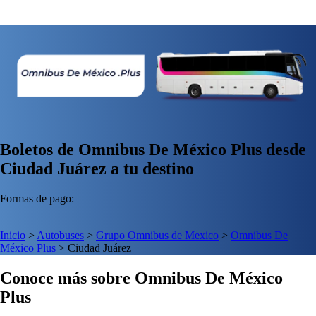
Boletos de Omnibus De México Plus desde
Ciudad Juárez a tu destino
Formas de pago:
Inicio
>
Autobuses
>
Grupo Omnibus de Mexico
>
Omnibus De
México Plus
>
Ciudad Juárez
Conoce más sobre Omnibus De México
Plus