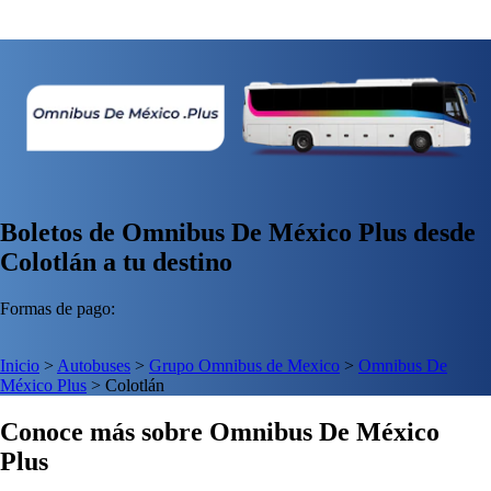
Boletos de Omnibus De México Plus desde
Colotlán a tu destino
Formas de pago:
Inicio
>
Autobuses
>
Grupo Omnibus de Mexico
>
Omnibus De
México Plus
>
Colotlán
Conoce más sobre Omnibus De México
Plus