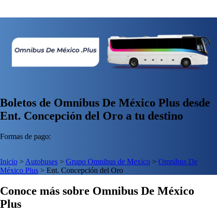
Boletos de Omnibus De México Plus desde
Ent. Concepción del Oro a tu destino
Formas de pago:
Inicio
>
Autobuses
>
Grupo Omnibus de Mexico
>
Omnibus De
México Plus
>
Ent. Concepción del Oro
Conoce más sobre Omnibus De México
Plus