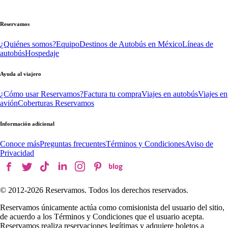
Reservamos
¿Quiénes somos?
Equipo
Destinos de Autobús en México
Líneas de
autobús
Hospedaje
Ayuda al viajero
¿Cómo usar Reservamos?
Factura tu compra
Viajes en autobús
Viajes en
avión
Coberturas Reservamos
Información adicional
Conoce más
Preguntas frecuentes
Términos y Condiciones
Aviso de
Privacidad
© 2012-
2026
Reservamos. Todos los derechos reservados.
Reservamos únicamente actúa como comisionista del usuario del sitio,
de acuerdo a los Términos y Condiciones que el usuario acepta.
Reservamos realiza reservaciones legítimas y adquiere boletos a