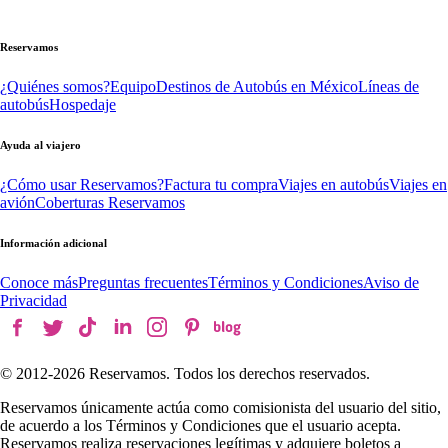
Reservamos
¿Quiénes somos?
Equipo
Destinos de Autobús en México
Líneas de
autobús
Hospedaje
Ayuda al viajero
¿Cómo usar Reservamos?
Factura tu compra
Viajes en autobús
Viajes en
avión
Coberturas Reservamos
Información adicional
Conoce más
Preguntas frecuentes
Términos y Condiciones
Aviso de
Privacidad
© 2012-
2026
Reservamos. Todos los derechos reservados.
Reservamos únicamente actúa como comisionista del usuario del sitio,
de acuerdo a los Términos y Condiciones que el usuario acepta.
Reservamos realiza reservaciones legítimas y adquiere boletos a