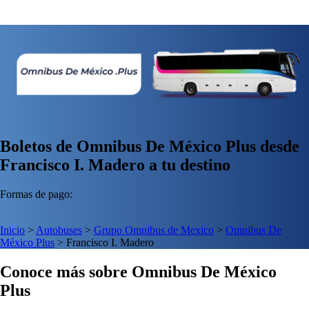
Boletos de Omnibus De México Plus desde
Francisco I. Madero a tu destino
Formas de pago:
Inicio
>
Autobuses
>
Grupo Omnibus de Mexico
>
Omnibus De
México Plus
>
Francisco I. Madero
Conoce más sobre Omnibus De México
Plus