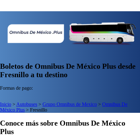
Boletos de Omnibus De México Plus desde
Fresnillo a tu destino
Formas de pago:
Inicio
>
Autobuses
>
Grupo Omnibus de Mexico
>
Omnibus De
México Plus
>
Fresnillo
Conoce más sobre Omnibus De México
Plus