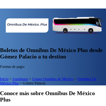
Boletos de Omnibus De México Plus desde
Gómez Palacio a tu destino
Formas de pago:
Inicio
>
Autobuses
>
Grupo Omnibus de Mexico
>
Omnibus De
México Plus
>
Gómez Palacio
Conoce más sobre Omnibus De México
Plus