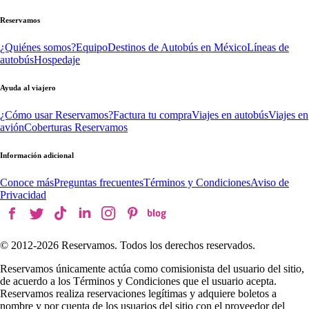
Reservamos
¿Quiénes somos?
Equipo
Destinos de Autobús en México
Líneas de
autobús
Hospedaje
Ayuda al viajero
¿Cómo usar Reservamos?
Factura tu compra
Viajes en autobús
Viajes en
avión
Coberturas Reservamos
Información adicional
Conoce más
Preguntas frecuentes
Términos y Condiciones
Aviso de
Privacidad
© 2012-
2026
Reservamos. Todos los derechos reservados.
Reservamos únicamente actúa como comisionista del usuario del sitio,
de acuerdo a los Términos y Condiciones que el usuario acepta.
Reservamos realiza reservaciones legítimas y adquiere boletos a
nombre y por cuenta de los usuarios del sitio con el proveedor del