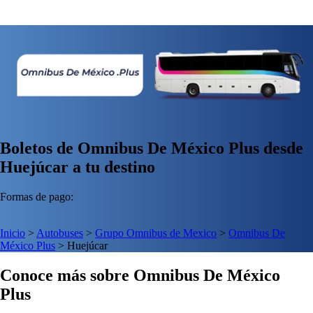
Boletos de Omnibus De México Plus desde
Huejúcar a tu destino
Formas de pago:
Inicio
>
Autobuses
>
Grupo Omnibus de Mexico
>
Omnibus De
México Plus
>
Huejúcar
Conoce más sobre Omnibus De México
Plus