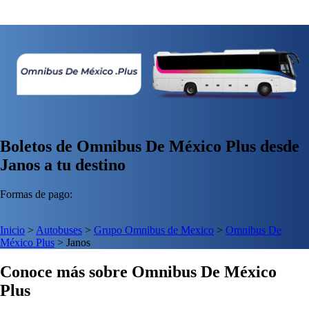
Boletos de Omnibus De México Plus desde
Janos a tu destino
Formas de pago:
Inicio
>
Autobuses
>
Grupo Omnibus de Mexico
>
Omnibus De
México Plus
>
Janos
Conoce más sobre Omnibus De México
Plus